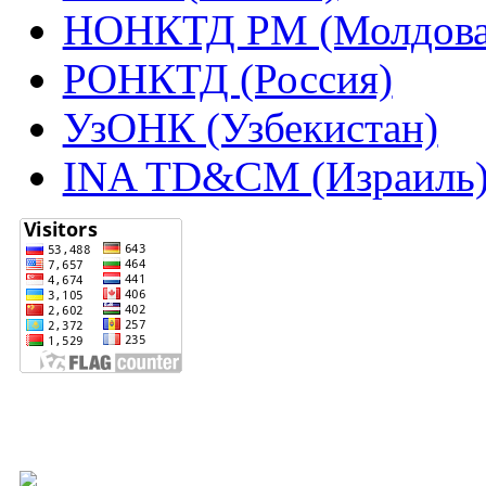
НОНКТД РМ (Молдова
РОНКТД (Россия)
УзОНК (Узбекистан)
INA TD&CM (Израиль