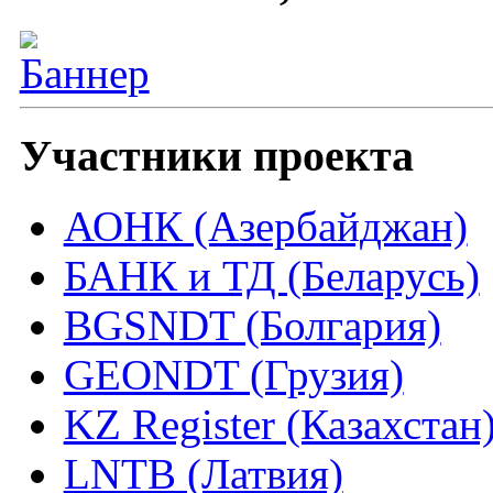
Участники проекта
АОНК (Азербайджан)
БАНК и ТД (Беларусь)
BGSNDT (Болгария)
GEONDT (Грузия)
KZ Register (Казахстан
LNTB (Латвия)