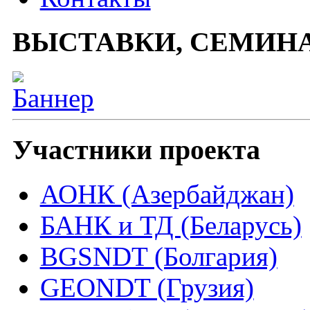
ВЫСТАВКИ, СЕМИН
Участники проекта
АОНК (Азербайджан)
БАНК и ТД (Беларусь)
BGSNDT (Болгария)
GEONDT (Грузия)