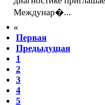
диагностике приглашае
Междунар�...
«
Первая
Предыдущая
1
2
3
4
5