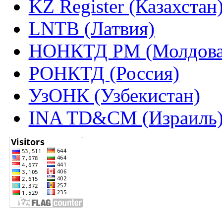
KZ Register (Казахстан
LNTB (Латвия)
НОНКТД РМ (Молдова
РОНКТД (Россия)
УзОНК (Узбекистан)
INA TD&CM (Израиль