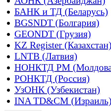
АОНК (Азербайджан)
БАНК и ТД (Беларусь)
BGSNDT (Болгария)
GEONDT (Грузия)
KZ Register (Казахстан
LNTB (Латвия)
НОНКТД РМ (Молдова
РОНКТД (Россия)
УзОНК (Узбекистан)
INA TD&CM (Израиль