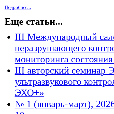
Подробнее...
Еще статьи...
III Международный сал
неразрушающего контро
мониторинга состояни
III авторский семинар
ультразвукового контр
ЭХО+»
№ 1 (январь-март), 202