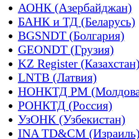
АОНК (Азербайджан)
БАНК и ТД (Беларусь)
BGSNDT (Болгария)
GEONDT (Грузия)
KZ Register (Казахстан
LNTB (Латвия)
НОНКТД РМ (Молдова
РОНКТД (Россия)
УзОНК (Узбекистан)
INA TD&CM (Израиль