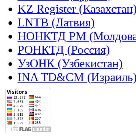
KZ Register (Казахстан
LNTB (Латвия)
НОНКТД РМ (Молдова
РОНКТД (Россия)
УзОНК (Узбекистан)
INA TD&CM (Израиль