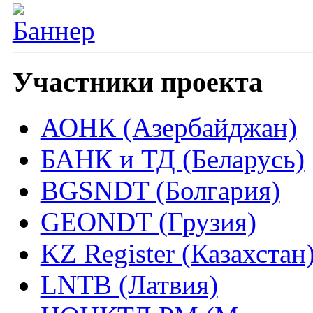
Участники проекта
АОНК (Азербайджан)
БАНК и ТД (Беларусь)
BGSNDT (Болгария)
GEONDT (Грузия)
KZ Register (Казахстан
LNTB (Латвия)