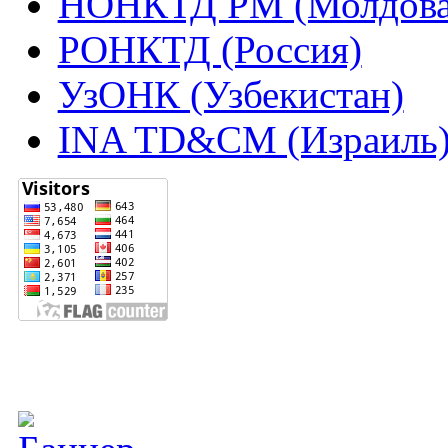
НОНКТД РМ (Молдова
РОНКТД (Россия)
УзОНК (Узбекистан)
INA TD&CM (Израиль