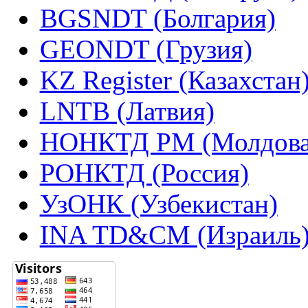
BGSNDT (Болгария)
GEONDT (Грузия)
KZ Register (Казахстан
LNTB (Латвия)
НОНКТД РМ (Молдова
РОНКТД (Россия)
УзОНК (Узбекистан)
INA TD&CM (Израиль