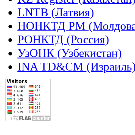
LNTB (Латвия)
НОНКТД РМ (Молдова
РОНКТД (Россия)
УзОНК (Узбекистан)
INA TD&CM (Израиль