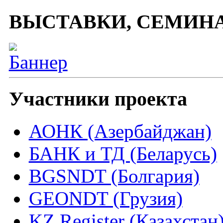
ВЫСТАВКИ, СЕМИН
Участники проекта
АОНК (Азербайджан)
БАНК и ТД (Беларусь)
BGSNDT (Болгария)
GEONDT (Грузия)
KZ Register (Казахстан