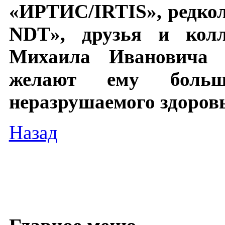
«ИРТИС/IRTIS», редко
NDT», друзья и колл
Михаила Ивановича
желают ему больши
неразрушаемого здоровь
Назад