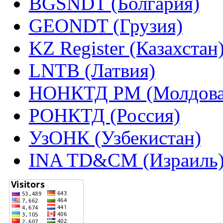
BGSNDT (Болгария)
GEONDT (Грузия)
KZ Register (Казахстан
LNTB (Латвия)
НОНКТД РМ (Молдова
РОНКТД (Россия)
УзОНК (Узбекистан)
INA TD&CM (Израиль