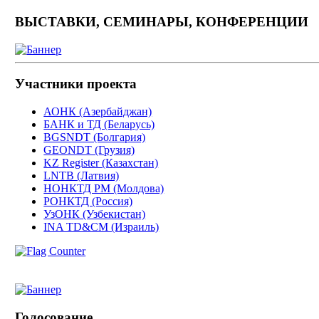
ВЫСТАВКИ, СЕМИНАРЫ, КОНФЕРЕНЦИИ
Участники проекта
АОНК (Азербайджан)
БАНК и ТД (Беларусь)
BGSNDT (Болгария)
GEONDT (Грузия)
KZ Register (Казахстан)
LNTB (Латвия)
НОНКТД РМ (Молдова)
РОНКТД (Россия)
УзОНК (Узбекистан)
INA TD&CM (Израиль)
Голосование