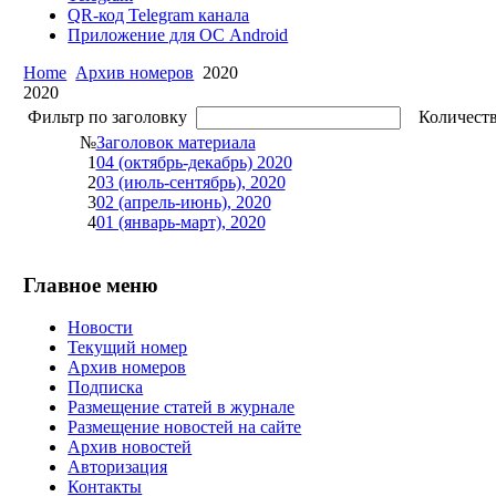
QR-код Telegram канала
Приложение для ОС Android
Home
Архив номеров
2020
2020
Фильтр по заголовку
Количеств
№
Заголовок материала
1
04 (октябрь-декабрь) 2020
2
03 (июль-сентябрь), 2020
3
02 (апрель-июнь), 2020
4
01 (январь-март), 2020
Главное меню
Новости
Текущий номер
Архив номеров
Подписка
Размещение статей в журнале
Размещение новостей на сайте
Архив новостей
Авторизация
Контакты